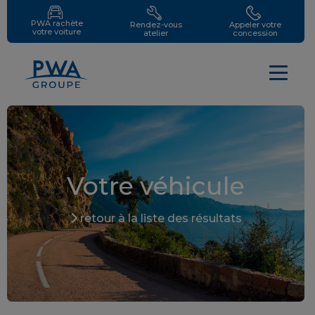
PWA rachète
Rendez-vous
Appeler votre
votre voiture
atelier
concession
Votre véhicule
retour à la liste des résultats