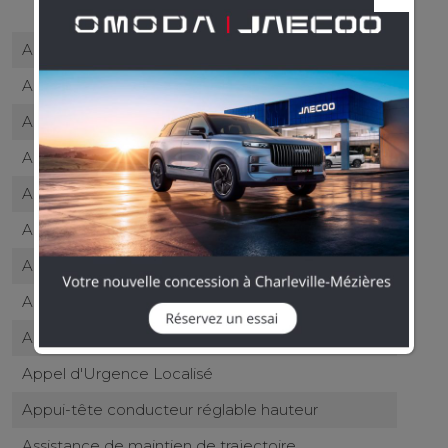
ABS
Accoudoir central AV
AFIL
Airbag conducteur
Airbag passager
Airbags rideaux
Antidémarrage électronique
Antipatinage
Appel d'Assistance Localisé
Appel d'Urgence Localisé
Appui-tête conducteur réglable hauteur
Assistance de maintien de trajectoire