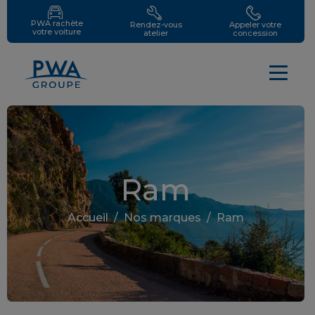
PWA rachète
Rendez-vous
Appeler votre
votre voiture
atelier
concession
Ram
Accueil
/
Nos marques
/
Ram