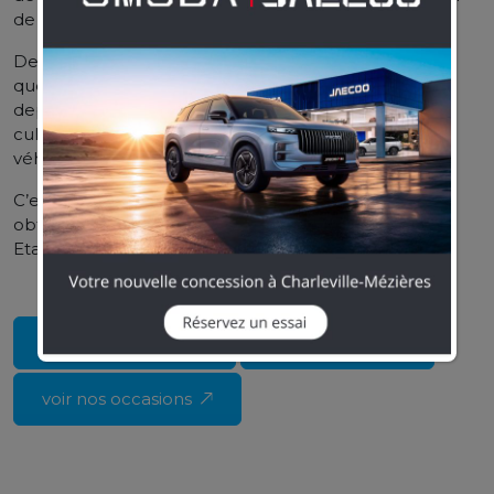
de pick-ups basés sur l’architecture du Dodge Ram.
Depuis 2011, la marque s’affirme maintenant en tant
que marque séparée de Dodge. Ram a peu évolué
depuis sa création, mais reste l’emblème de la
culture américaine adepte d’impressionnant
véhicules et de moteur à la hauteur de ses origines.
C’est la première et seule marque de camion à avoir
obtenu la première place pour sa qualité initiale aux
Etats-Unis selon J.D. POWER.
Site constructeur
configurateur
voir nos occasions