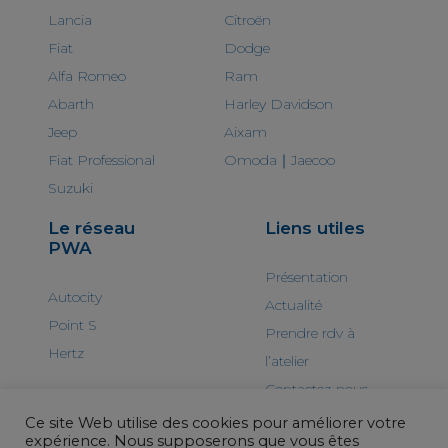
Lancia
Citroën
Fiat
Dodge
Alfa Romeo
Ram
Abarth
Harley Davidson
Jeep
Aixam
Fiat Professional
Omoda｜Jaecoo
Suzuki
Le réseau
Liens utiles
PWA
Présentation
Autocity
Actualité
Point S
Prendre rdv à
Hertz
l’atelier
Contactez-nous
Ce site Web utilise des cookies pour améliorer votre
expérience. Nous supposerons que vous êtes