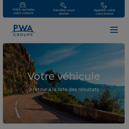
PWA rachète
Rendez-vous
Appeler votre
votre voiture
atelier
concession
Votre véhicule
retour à la liste des résultats