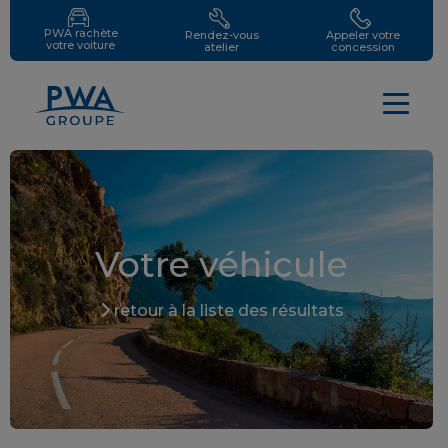
PWA rachète
Rendez-vous
Appeler votre
votre voiture
atelier
concession
Votre véhicule
retour à la liste des résultats