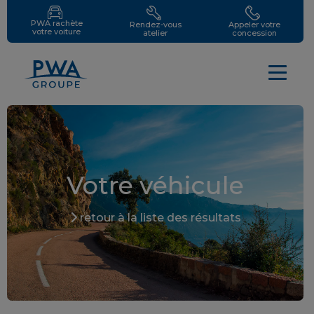
PWA rachète
Rendez-vous
Appeler votre
votre voiture
atelier
concession
Votre véhicule
retour à la liste des résultats