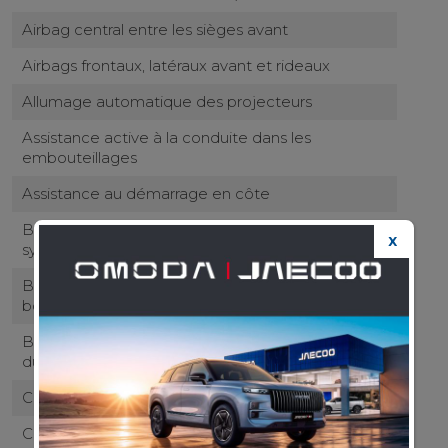
Airbag central entre les sièges avant
Airbags frontaux, latéraux avant et rideaux
Allumage automatique des projecteurs
Assistance active à la conduite dans les
embouteillages
Assistance au démarrage en côte
Banquette arrière rabattable 40/20/40 avec
X
système de pliage à distance dans le coffre
Bouclier arrière noir laqué et protection du
bouclier métallisé
Bouclier avant couleur carrosserie et protection
du bouclier noir
Caméra de recul avec lignes de guidage actives
Capteur de mouvements antivol intérieur