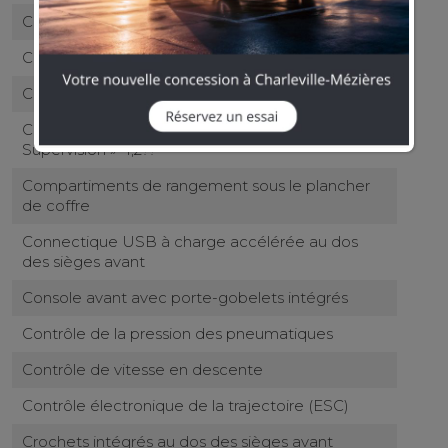
Capteur de pluie
Cintres intégrés au dos des sièges avant
Climatisation automatique bi-zone
Combiné d?instrumentation avec écran «
Supervision » 4,2??
Compartiments de rangement sous le plancher
de coffre
Connectique USB à charge accélérée au dos
des sièges avant
Console avant avec porte-gobelets intégrés
Contrôle de la pression des pneumatiques
Contrôle de vitesse en descente
Contrôle électronique de la trajectoire (ESC)
Crochets intégrés au dos des sièges avant