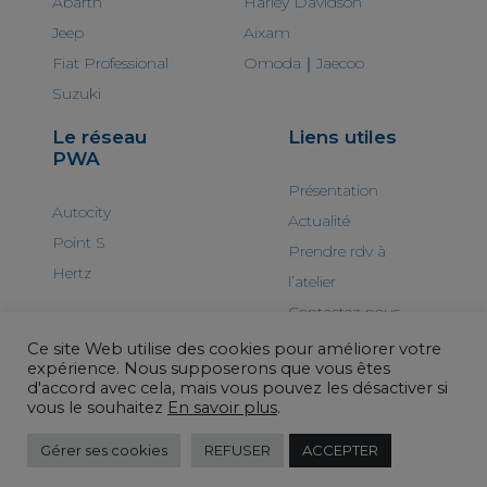
Abarth
Harley Davidson
Jeep
Aixam
Fiat Professional
Omoda｜Jaecoo
Suzuki
Le réseau
Liens utiles
PWA
Présentation
Autocity
Actualité
Point S
Prendre rdv à
Hertz
l’atelier
Contactez-nous
Ce site Web utilise des cookies pour améliorer votre
expérience. Nous supposerons que vous êtes
d'accord avec cela, mais vous pouvez les désactiver si
vous le souhaitez
En savoir plus
.
© PWA 2025 - Tous droits réservés
Mentions
Gérer ses cookies
REFUSER
ACCEPTER
légales
-
Politique de confidentialité