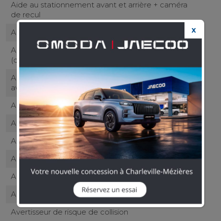
Aide au stationnement avant et arrière + caméra
de recul
X
Airbag central entre les sièges avant
Airbags frontaux conducteur et passager
(déconnectable côté passager)
Airbags latéraux de type «thorax» aux places
avant
Airbags rideaux aux places avant et arrière
Alerte attention conducteur
Alerte de franchissement Involontaire de ligne
Allumage automatique des projecteurs
Anneaux d'arrimage dans le coffre (x4)
Antenne de toit « aileron de requin »
Avertisseur de risque de collision