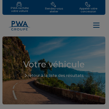
PWA rachète
Rendez-vous
Appeler votre
votre voiture
atelier
concession
Votre véhicule
retour à la liste des résultats