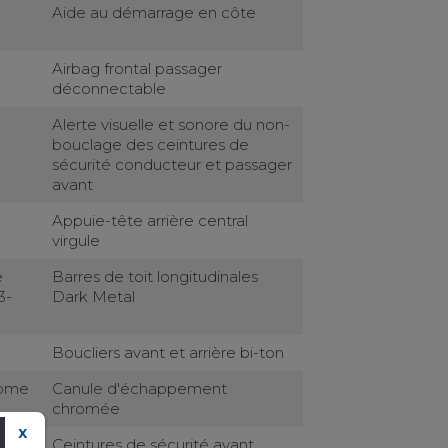
Aide au démarrage en côte
Airbag frontal passager
déconnectable
Alerte visuelle et sonore du non-
bouclage des ceintures de
sécurité conducteur et passager
avant
Appuie-tête arrière central
virgule
e
Barres de toit longitudinales
3-
Dark Metal
Boucliers avant et arrière bi-ton
rome
Canule d'échappement
chromée
X
Ceintures de sécurité avant