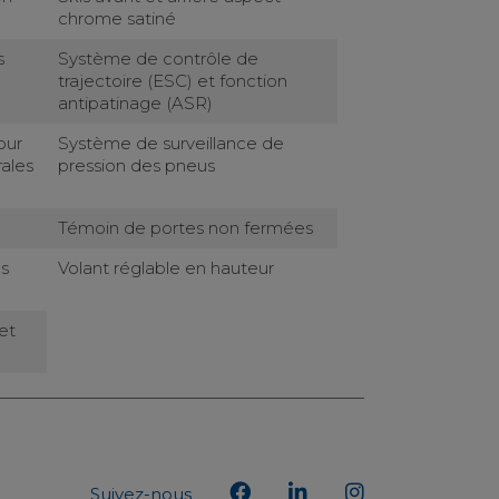
chrome satiné
s
Système de contrôle de
trajectoire (ESC) et fonction
antipatinage (ASR)
our
Système de surveillance de
rales
pression des pneus
Témoin de portes non fermées
es
Volant réglable en hauteur
et
Suivez-nous