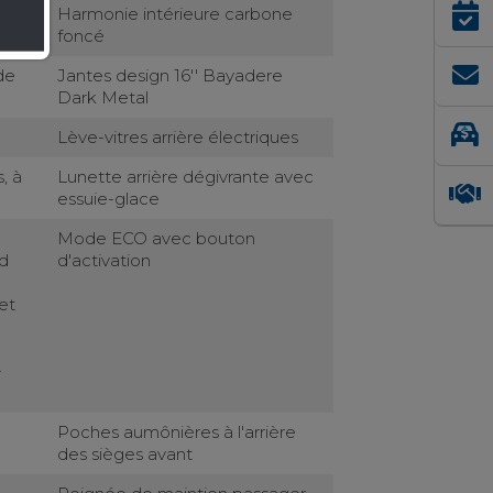
Harmonie intérieure carbone
foncé
de
Jantes design 16'' Bayadere
Dark Metal
Lève-vitres arrière électriques
, à
Lunette arrière dégivrante avec
essuie-glace
Mode ECO avec bouton
id
d'activation
et
-
Poches aumônières à l'arrière
des sièges avant