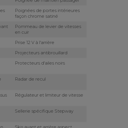
Poignée de maintien passager
res
Poignées de portes intérieures
façon chrome satiné
vant
Pommeau de levier de vitesses
en cuir
Prise 12 V à l'arrière
Projecteurs antibrouillard
Protecteurs d'ailes noirs
e
Radar de recul
sus
Régulateur et limiteur de vitesse
Sellerie spécifique Stepway
en
Skis avant et arrière aspect