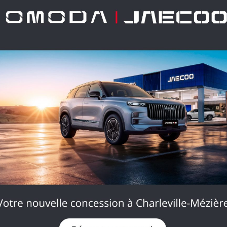
Cerclage des compteurs pei
chrome satiné
Clignotants impulsionnels
Compte-tours
Coques de rétroviseurs
extérieurs Dark Metal
Eclairage boîte à gants
Eclairage plafonnier avant
central
Entourage d'aérateurs chro
satiné
Feux arrière avec signature
lumineuse