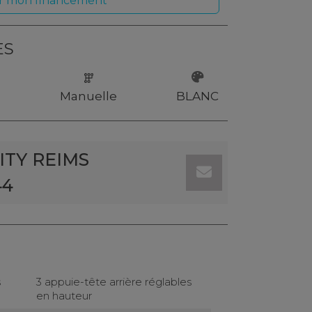
r mon financement
ES
9
Manuelle
BLANC
TY REIMS
44
s
3 appuie-tête arrière réglables
en hauteur