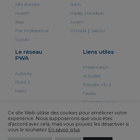
Alfa Romeo
Ram
Abarth
Harley Davidson
Jeep
Aixam
Fiat Professional
Omoda｜Jaecoo
Suzuki
Le réseau
Liens utiles
PWA
Présentation
Autocity
Actualité
Point S
Prendre rdv à
Hertz
l’atelier
Contactez-nous
Ce site Web utilise des cookies pour améliorer votre
expérience. Nous supposerons que vous êtes
d'accord avec cela, mais vous pouvez les désactiver si
vous le souhaitez
En savoir plus
.
© PWA 2025 - Tous droits réservés
Mentions