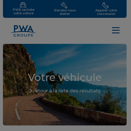
PWA rachète
Rendez-vous
Appeler votre
votre voiture
atelier
concession
Votre véhicule
retour à la liste des résultats