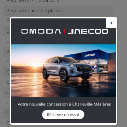
Banquette AR rabattable
Banquette arrière 3 places
Blocage électronique du différentiel
X
Boite à gants éclairée et réfrigérable
Boucliers AV et AR couleur caisse
Buses de lave-glace chauffantes
Caméra de recul
Capteur de luminosité
Capteur de pluie
Clim automatique bi-zones
Commande du comportement dynamique
Commandes du système audio au volant
Compte tours