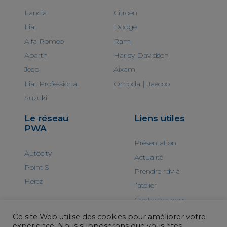
Lancia
Citroën
Fiat
Dodge
Alfa Romeo
Ram
Abarth
Harley Davidson
Jeep
Aixam
Fiat Professional
Omoda｜Jaecoo
Suzuki
Le réseau
Liens utiles
PWA
Présentation
Autocity
Actualité
Point S
Prendre rdv à
Hertz
l’atelier
Contactez-nous
Ce site Web utilise des cookies pour améliorer votre
expérience. Nous supposerons que vous êtes