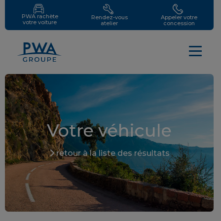
PWA rachète
Rendez-vous
Appeler votre
votre voiture
atelier
concession
Votre véhicule
retour à la liste des résultats