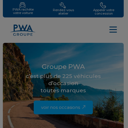
PWA rachète
Rendez-vous
Appeler votre
votre voiture
atelier
concession
Groupe PWA
c’est plus de 225 véhicules
d’occasion
toutes marques
voir nos occasions