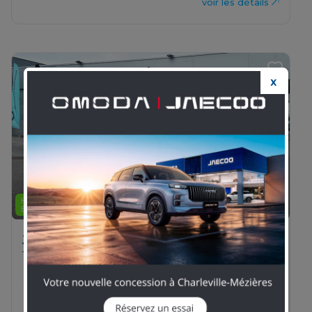
voir les détails
X
Previous
Next
HYBRIDE RECHARGEABLE :
03 26 83 82 82
ESSENCE/ELECTRIQUE
JEEP - Compass
1.3 Turbo T4 240ch PHEV 4xe Summit AT6 eAWD