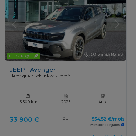
Previous
Next
03 26 83 82 82
ELECTRIQUE
JEEP - Avenger
Electrique 156ch 115kW Summit
5 500 km
2025
Auto
ou
33 900 €
554,52 €/mois
Mentions légales