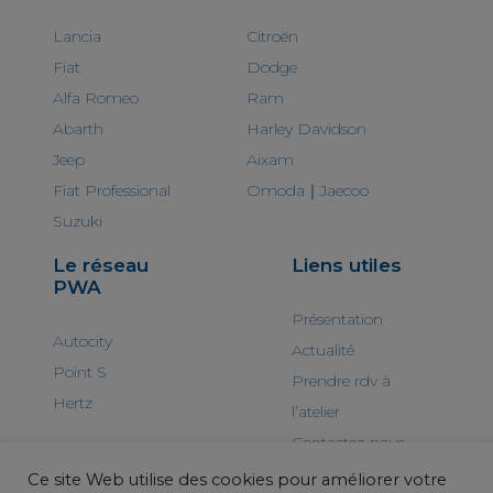
Lancia
Citroën
Fiat
Dodge
Alfa Romeo
Ram
Abarth
Harley Davidson
Jeep
Aixam
Fiat Professional
Omoda｜Jaecoo
Suzuki
Le réseau
Liens utiles
PWA
Présentation
Autocity
Actualité
Point S
Prendre rdv à
Hertz
l’atelier
Contactez-nous
Ce site Web utilise des cookies pour améliorer votre