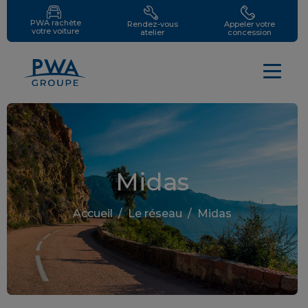
PWA rachète
Rendez-vous
Appeler votre
votre voiture
atelier
concession
Midas
Accueil
/
Le réseau
/
Midas