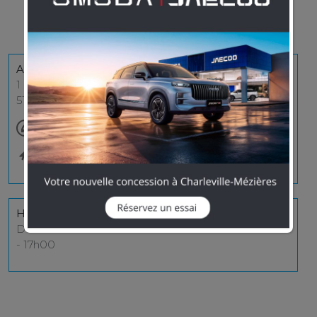
Adresse Midas
1 Boulevard Pommery
51100 Reims
03 26 89 30 82
Site web
Horaires Atelier
Du Lundi au Vendredi : 8h00 - 18h00 Samedi : 8h00
- 17h00