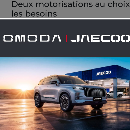
Deux motorisations au choix
les besoins
Lancia Ypsilon 100% Électrique
Pour une conduite silencieuse, dynamique et res
électrique propose une autonomie optimisée pou
escapades. Elle offre une accélération fluide, une
mobilité zéro émission.
Lancia Ypsilon Hybride
La version hybride combine la souplesse d’un mot
motorisation électrique légère, permettant de ré
tout en conservant une grande polyvalence. Idéale
performance et économies de carburant, sans con
Une technologie intuitive à 
Dotée d’un système multimédia dernière génération av
smartphone et aides à la conduite avancées, la nouvel
en un moment de confort et de sécurité.