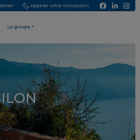
telier
Appeler votre concession
Le groupe
SILON
N