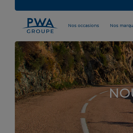
Nos occasions
Nos marq
NO