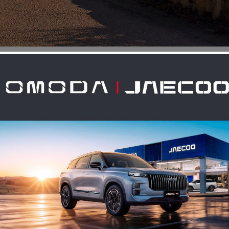
Publié le 17/11/2022
JEEP AVENGER 1ERE EDITION
La JEEP Avenger premier SUV 100 % électrique arrive 
LA JEEP Avenger Électrique c’est des performances in
technologique. La nouvelle JEEP Avenger c’est une 
mois, c’est aussi la possibilité de faire une charge ra
une autonomie jusqu’à 400 km.
La JEEP Avenger c’est aussi la possibilité d’avoir 30
grâce à une charge rapide sur une borne de 100 kW e
Profitez de ce véhicule 100% électrique en toute sécur