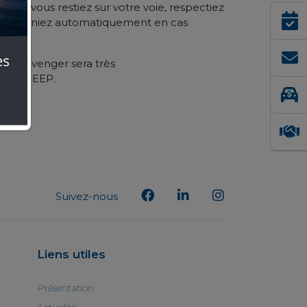
 ce que vous restiez sur votre voie, respectiez
es et freiniez automatiquement en cas
P, L’Avenger sera très
ions JEEP.
Suivez-nous
Liens utiles
Présentation
Actualité