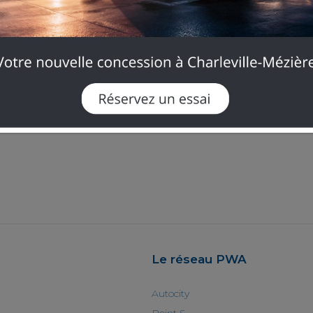
A vos côtés, lors de vos trajets, votre copilote veille à
les limitations de vitesse, gardiez les bonnes distanc
d’urgence.
Très attendu par tous les passionnés de la marque JEE
prochainement
disponible à l’essai
dans nos concess
Restez connectés, elle sera bientôt disponible !
Le réseau PWA
Autocity
Point S