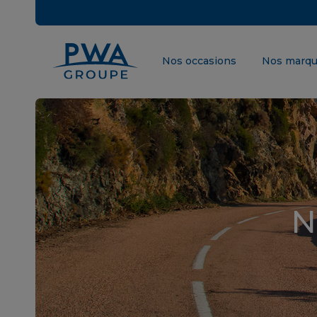
Nos occasions
Nos marq
N