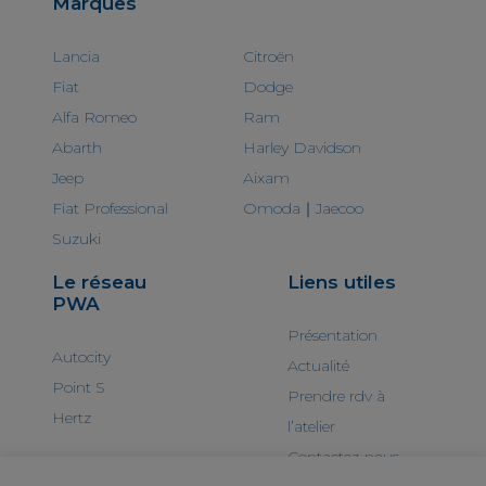
Marques
Lancia
Citroën
Fiat
Dodge
Alfa Romeo
Ram
Abarth
Harley Davidson
Jeep
Aixam
Fiat Professional
Omoda｜Jaecoo
Suzuki
Le réseau
Liens utiles
PWA
Présentation
Autocity
Actualité
Point S
Prendre rdv à
Hertz
l’atelier
Contactez-nous