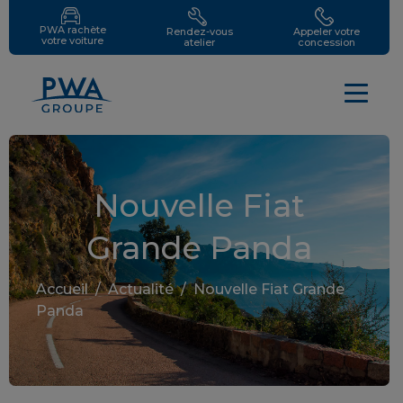
PWA rachète
Rendez-vous
Appeler votre
votre voiture
atelier
concession
Nouvelle Fiat
Grande Panda
Accueil
/
Actualité
/
Nouvelle Fiat Grande
Panda