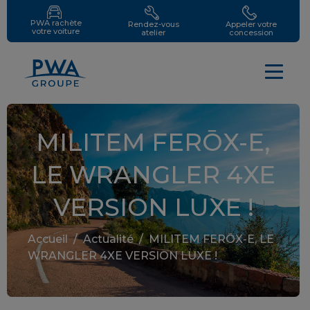
PWA rachète
Rendez-vous
Appeler votre
votre voiture
atelier
concession
MILITEM FERŌX-E,
LE WRANGLER 4XE
VERSION LUXE !
Accueil
/
Actualité
/
MILITEM FERŌX-E, LE
WRANGLER 4XE VERSION LUXE !