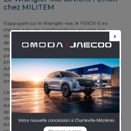
chez MILITEM
S’appuyant sur le Wrangler 4xe, le FERŌX-E en
impose avec ses transformations assurées par
MILITEM. Il s’agit ainsi du premier modèle électrifié
X
de la gamme du préparateur italien. En effet, il
repose sur la version hybride du Wrangler, motorisé
par le 2 lites essence qui développe 380 ch. Avec
près de 637 Nm de couple, et sa transmission
automatique et intégrale Torque Flite à 8 rapports,
mais il demande 6,4 secondes pour atteindre les 100
km/h.
Cette version hybride permet donc de réduire la
consommation et les émissions de CO2. Il permet
aussi d’avoir une conduite en 100 % électrique,
appréciable en milieu urbain, pendant 50 km. La
vitesse maximale du mode électrique est limitée à 50
km/h. Avec son mode hybride, les consommations
sont également très raisonnables avec seulement