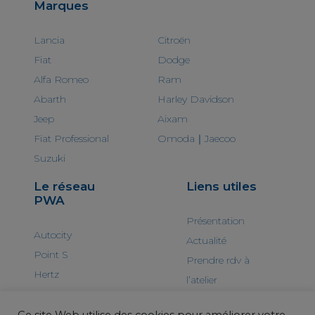
Marques
Lancia
Citroën
Fiat
Dodge
Alfa Romeo
Ram
Abarth
Harley Davidson
Jeep
Aixam
Fiat Professional
Omoda｜Jaecoo
Suzuki
Le réseau
Liens utiles
PWA
Présentation
Autocity
Actualité
Point S
Prendre rdv à
Hertz
l’atelier
Contactez-nous