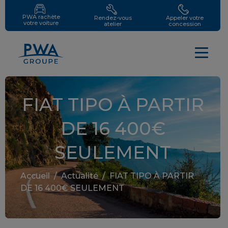
PWA rachète
Rendez-vous
Appeler votre
votre voiture
atelier
concession
FIAT TIPO À PARTIR
DE 16 400€
SEULEMENT
Accueil
/
Actualité
/
FIAT TIPO À PARTIR
DE 16 400€ SEULEMENT