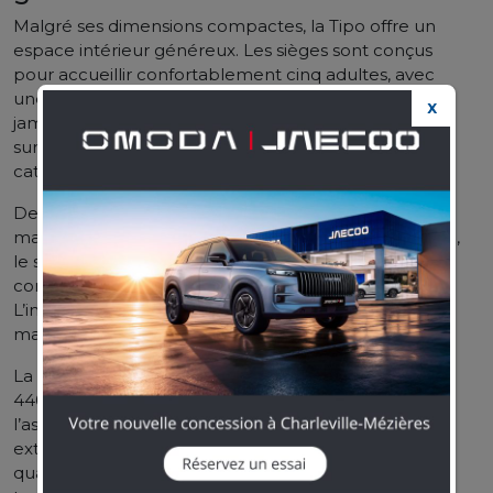
Malgré ses dimensions compactes, la Tipo offre un
espace intérieur généreux.
Les sièges sont conçus
pour accueillir confortablement cinq adultes, avec
une attention particulière portée à l’espace aux
X
jambes.
Le coffre affiche une capacité de 520 litres,
surpassant de nombreux concurrents dans sa
catégorie.
De série, la Fiat Tipo propose la climatisation
manuelle, le régulateur de vitesse, les radars de recul,
le système Uconnect avec écran tactile 7 pouces,
compatible Apple CarPlay et Android Auto.
L’instrumentation reste partiellement analogique,
mais claire et fonctionnelle.
La banquette arrière rabattable 60/40, le coffre de
440 litres et les nombreux rangements renforcent
l’aspect pratique du modèle. L’intérieur, sans
extravagance, privilégie la facilité d’usage et une
qualité de finition correcte pour le segment, sans