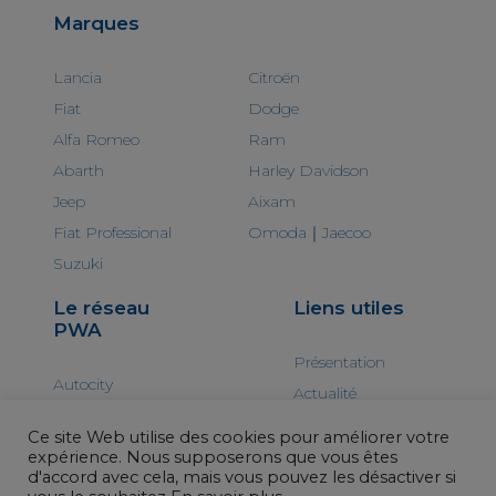
Marques
Lancia
Citroën
Fiat
Dodge
Alfa Romeo
Ram
Abarth
Harley Davidson
Jeep
Aixam
Fiat Professional
Omoda｜Jaecoo
Suzuki
Le réseau
Liens utiles
PWA
Présentation
Autocity
Actualité
Point S
Prendre rdv à
Ce site Web utilise des cookies pour améliorer votre
Hertz
l’atelier
expérience. Nous supposerons que vous êtes
d'accord avec cela, mais vous pouvez les désactiver si
Contactez-nous