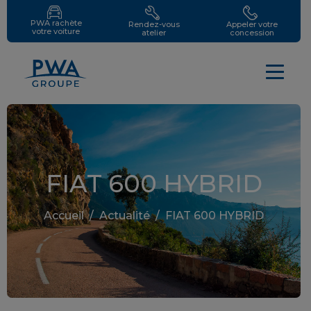
PWA rachète
Rendez-vous
Appeler votre
votre voiture
atelier
concession
FIAT 600 HYBRID
Accueil
/
Actualité
/
FIAT 600 HYBRID