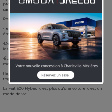
profitez d’une conduite fluide et éco-responsable
sans compromis sur le style.
Points forts :
•Technologie hybride pour une réduction des
émissions de CO2
•Design moderne et iconique, parfait pour la ville et
les longs trajets
•Économie de carburant, pour aller plus loin avec
moins
Rejoignez la révolution verte et faites de chaque
trajet une nouvelle aventure.
La Fiat 600 Hybrid, c’est plus qu’une voiture, c’est un
mode de vie.